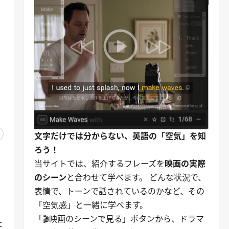
文字だけでは分からない、英語の「空気」を知
ろう！
当サイトでは、紹介するフレーズを
映画の実際
アマゾンで見る
アマゾンで見る
のシーン
と合わせて学べます。 どんな状況で、
表情で、トーンで話されているのかなど、その
「空気感」と一緒に学べます。
「🎬映画のシーンで見る」ボタンから、ドラマ
た