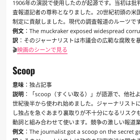
1906年の演説で使用したのが起源です。当初は
査報道記者の尊称となりました。20世紀初頭の米
制定に貢献しました。現代の調査報道のルーツで
例文
：The muckraker exposed widespread corrupti
訳
：そのジャーナリストは市議会の広範な腐敗を
🎬
映画のシーンで見る
Scoop
意味
：独占記事
説明
：「scoop（すくい取る）」が語源で、他社
世紀後半から使われ始めました。ジャーナリスト
し独占を急ぐあまり裏取りが不十分になるリスクもあります。
動詞と組み合わせて使います。競争の激しい報道
例文
：The journalist got a scoop on the secret 