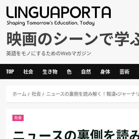
内
容
を
ス
映画のシーンで学
キ
ッ
英語をモノにするためのWebマガジン
プ
TOP
社会
生き物
色
自然
身体
芸術
ホーム
社会
ニュースの裏側を読み解く！報道・ジャーナリ
社会
ニュースの裏側を読み