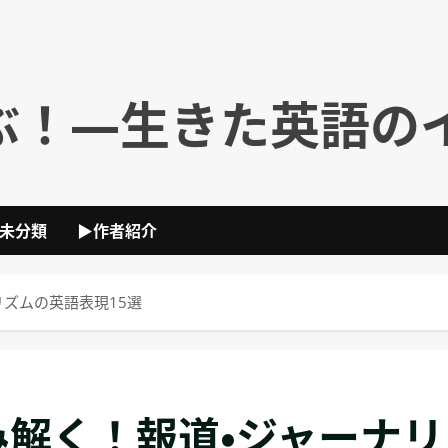
ぶ！―生きた英語の
未分類
▶作者紹介
ズムの英語表現15選
解く！報道・ジャーナリ