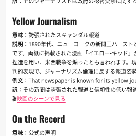
訳
：そのジャーナリストは政府の秘密交渉に関す
Yellow Journalism
意味
：誇張されたスキャンダル報道
説明
：1890年代、ニューヨークの新聞王ハース
です。両紙に掲載された漫画「イエロー・キッド」
捏造を用い、米西戦争を煽ったとも言われます。
判的表現で、ジャーナリズム倫理に反する報道姿
例文
：That newspaper is known for its yellow jou
訳
：その新聞は誇張された報道と信頼性の低い報
🎬
映画のシーンで見る
On the Record
意味
：公式の声明