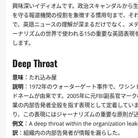
興味深いイディオムです。政治スキャンダルから生
を守る報道機関の役割を象徴する慣用句まで、そ
で、英語ニュースの理解が深まるだけでなく、メデ
ーナリズムの世界で使われる15の重要な英語表現
します。
Deep Throat
意味
：たれ込み屋
説明
：1972年のウォーターゲート事件で、ワシ
ドネームが由来です。2005年に元FBI副長官マ
業の内部告発者全般を指す表現として定着してい
り、この表現にはジャーナリズムの重要な原則が
例文
：A deep throat within the organization leak
訳
：組織内の内部告発者が情報を漏らした。