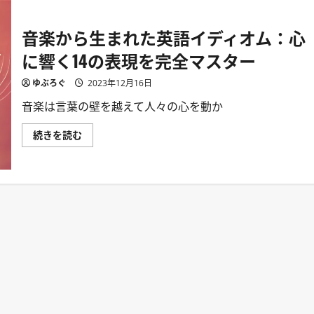
音楽から生まれた英語イディオム：心
に響く14の表現を完全マスター
ゆぶろぐ
2023年12月16日
音楽は言葉の壁を越えて人々の心を動か
音
続きを読む
楽
か
ら
生
ま
れ
た
英
語
イ
デ
ィ
オ
ム：
心
に
響
く