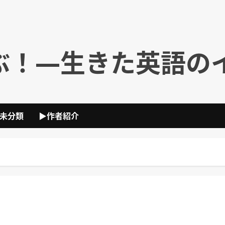
ぶ！―生きた英語の
未分類
▶作者紹介