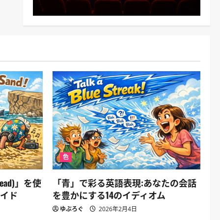
色
ad)」を使
「青」で彩る英語表現:あなたの会話
ガイド
を豊かにする14のイディオム
ゆぶろぐ
2026年2月4日