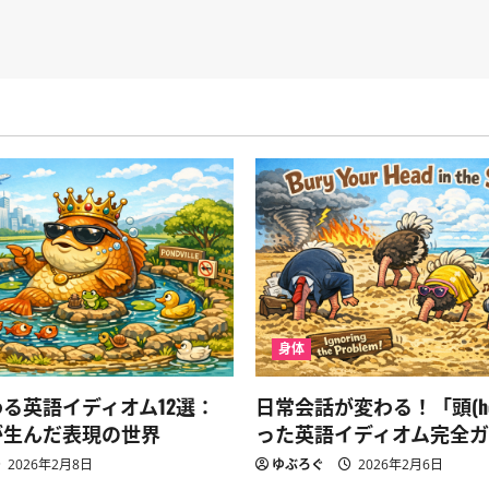
身体
る英語イディオム12選：
日常会話が変わる！「頭(he
が生んだ表現の世界
った英語イディオム完全
2026年2月8日
ゆぶろぐ
2026年2月6日