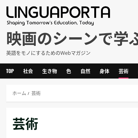
内
容
を
ス
映画のシーンで学
キ
ッ
英語をモノにするためのWebマガジン
プ
TOP
社会
生き物
色
自然
身体
芸術
ホーム
芸術
芸術