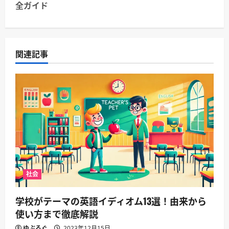
ゲ
全ガイド
ー
シ
関連記事
ョ
ン
社会
学校がテーマの英語イディオム13選！由来から
使い方まで徹底解説
ゆぶろぐ
2023年12月15日