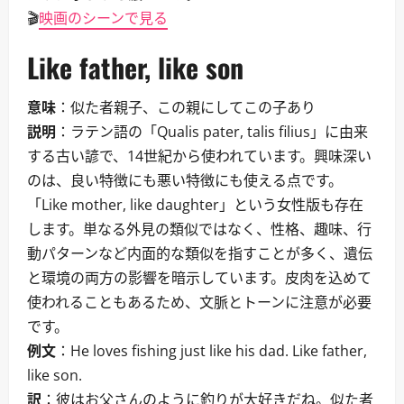
🎬
映画のシーンで見る
Like father, like son
意味
：似た者親子、この親にしてこの子あり
説明
：ラテン語の「Qualis pater, talis filius」に由来
する古い諺で、14世紀から使われています。興味深い
のは、良い特徴にも悪い特徴にも使える点です。
「Like mother, like daughter」という女性版も存在
します。単なる外見の類似ではなく、性格、趣味、行
動パターンなど内面的な類似を指すことが多く、遺伝
と環境の両方の影響を暗示しています。皮肉を込めて
使われることもあるため、文脈とトーンに注意が必要
です。
例文
：He loves fishing just like his dad. Like father,
like son.
訳
：彼はお父さんのように釣りが大好きだね。似た者