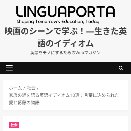
内
容
を
ス
映画のシーンで学ぶ！―生きた英
キ
語のイディオム
ッ
プ
英語をモノにするためのWebマガジン
メ
イ
ン
ホーム
社会
メ
家族の絆を語る英語イディオム10選：言葉に込められた
ニ
愛と葛藤の物語
ュ
ー
社会