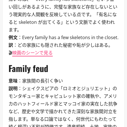
い回しがあるように、完璧な家族など存在しないとい
う現実的な人間観を反映している点です。「有名にな
ると skeleton が出てくる」という文脈でよく使われ
ます。
例文
：Every family has a few skeletons in the closet.
訳
：どの家族にも隠された秘密や恥が少しはある。
🎬
映画のシーンで見る
Family feud
意味
：家族間の長引く争い
説明
：シェイクスピアの「ロミオとジュリエット」の
モンタギュー家とキャピュレット家の確執や、アメリ
カのハットフィールド家とマッコイ家の実在した抗争
など、歴史や文学で描かれてきた深刻な家族間対立を
指します。単なる口論ではなく、何世代にもわたって
続く根深い不和が特徴です。遺産相続、土地、家族の