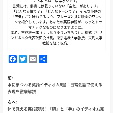
こんにちは、
ゆぶろぐ
です。
言葉には、辞書には載っていない「空気」があります。
「どんな表情で？」「どんなトーンで？」 そんな英語の
「空気」ごと味わえるよう、フレーズと共に映画のワンシ
ーンを紹介しています。あなたの英語学習が、もっとドラ
マチックなものになりますように。
本名、吉成雄一郎（よしなりゆういちろう）。株式会社リ
ンガポルタ代表取締役社長。東京電機大学教授、東海大学
教授を経て現職。
Facebook
Twitter
Email
共
有
投
前:
稿
水にまつわる英語イディオム9選：日常会話で使える
表現を徹底解説
ナ
次へ:
ビ
体で覚える英語表現！「腕」と「手」のイディオム完