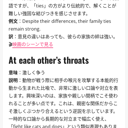
語ですが、「ties」の方がより伝統的で、解くことが
難しい強固な結びつきを感じさせます。
例文
：Despite their differences, their family ties
remain strong.
訳
：意見の違いはあっても、彼らの家族の絆は強い。
🎬
映画のシーンで見る
At each other’s throats
意味
：激しく争う
説明
：動物が戦う際に相手の喉元を攻撃する本能的行
動から生まれた比喩で、非常に激しい口論や対立を表
します。興味深いのは、家族や親しい間柄でこそ使わ
れることが多い点です。これは、親密な関係だからこ
そ激しくぶつかり合えるという逆説を示しています。
一時的な口論から長期的な対立まで幅広く使え、
「fight like cats and dogs」という類似表現もありま