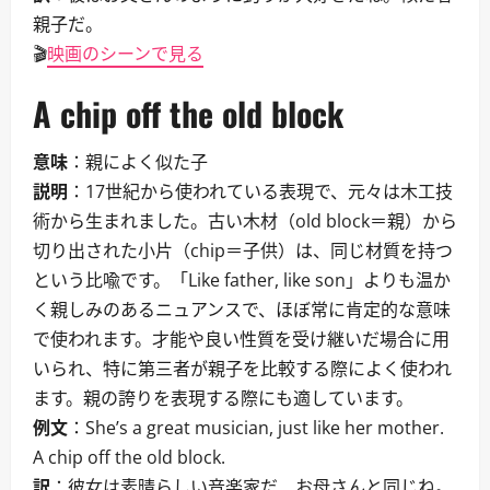
親子だ。
🎬
映画のシーンで見る
A chip off the old block
意味
：親によく似た子
説明
：17世紀から使われている表現で、元々は木工技
術から生まれました。古い木材（old block＝親）から
切り出された小片（chip＝子供）は、同じ材質を持つ
という比喩です。「Like father, like son」よりも温か
く親しみのあるニュアンスで、ほぼ常に肯定的な意味
で使われます。才能や良い性質を受け継いだ場合に用
いられ、特に第三者が親子を比較する際によく使われ
ます。親の誇りを表現する際にも適しています。
例文
：She’s a great musician, just like her mother.
A chip off the old block.
訳
：彼女は素晴らしい音楽家だ、お母さんと同じね。