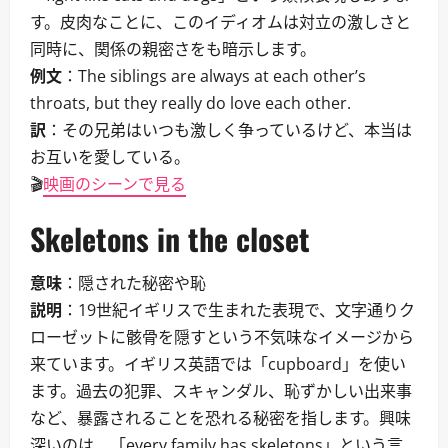
す。皮肉なことに、このイディオムは対立の激しさと
同時に、関係の親密さをも暗示します。
例文
：The siblings are always at each other’s
throats, but they really do love each other.
訳
：その兄弟はいつも激しく争っているけど、本当は
お互いを愛している。
🎬
映画のシーンで見る
Skeletons in the closet
意味
：隠された秘密や恥
説明
：19世紀イギリスで生まれた表現で、文字通りク
ローゼットに骸骨を隠すという不気味なイメージから
来ています。イギリス英語では「cupboard」を使い
ます。過去の犯罪、スキャンダル、恥ずかしい出来事
など、暴露されることを恐れる秘密を指します。興味
深いのは、「every family has skeletons」という言