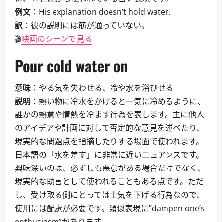
例文
：His explanation doesn’t hold water.
訳
：彼の説明には筋が通っていない。
🎬
映画のシーンで見る
Pour cold water on
意味
：やる気を失わせる、冷や水を浴びせる
説明
：熱い物に冷水をかけると一気に冷めるように、
誰かの熱意や情熱を冷ます行為を表します。主に他人
のアイデアや計画に対して否定的な意見を述べたり、
現実的な問題点を指摘したりする場面で使われます。
日本語の「水を差す」に非常に近いニュアンスです。
興味深いのは、必ずしも悪意がある場合だけでなく、
現実的な助言として使われることもある点です。ただ
し、受け取る側にとっては士気を下げる行為なので、
使用には配慮が必要です。類似表現に”dampen one’s
enthusiasm”があります。