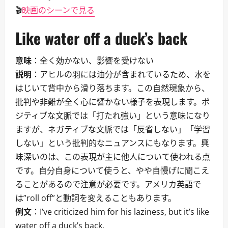
🎬
映画のシーンで見る
Like water off a duck’s back
意味
：全く効かない、影響を受けない
説明
：アヒルの羽には油分が含まれているため、水を
はじいて背中から滑り落ちます。この自然現象から、
批判や非難が全く心に響かない様子を表現します。ポ
ジティブな文脈では「打たれ強い」という意味になり
ますが、ネガティブな文脈では「反省しない」「学習
しない」という批判的なニュアンスにもなります。興
味深いのは、この表現が主に他人について使われる点
です。自分自身について使うと、やや自慢げに聞こえ
ることがあるので注意が必要です。アメリカ英語で
は”roll off”と動詞を変えることもあります。
例文
：I’ve criticized him for his laziness, but it’s like
water off a duck’s back.