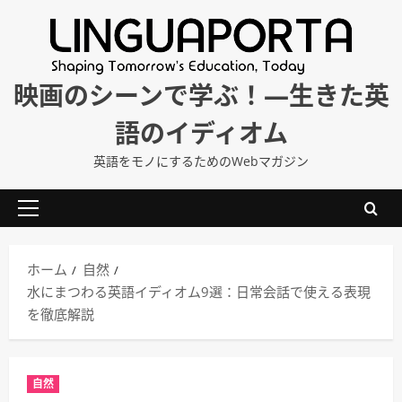
内
容
を
ス
映画のシーンで学ぶ！―生きた英
キ
語のイディオム
ッ
プ
英語をモノにするためのWebマガジン
メ
イ
ン
ホーム
自然
メ
水にまつわる英語イディオム9選：日常会話で使える表現
ニ
を徹底解説
ュ
ー
自然