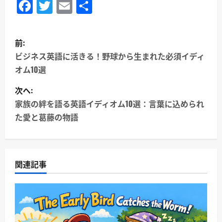
Facebook
Twitter
Email
共
有
投
前:
稿
ビジネス英語に活きる！野球から生まれた必須イディ
オム10選
ナ
次へ:
ビ
家族の絆を語る英語イディオム10選：言葉に込められ
ゲ
た愛と葛藤の物語
ー
シ
関連記事
ョ
ン