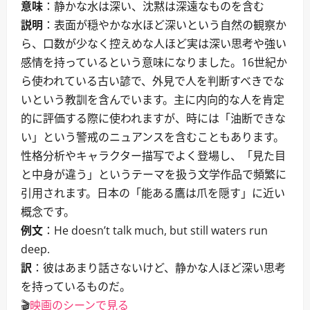
意味
：静かな水は深い、沈黙は深遠なものを含む
説明
：表面が穏やかな水ほど深いという自然の観察か
ら、口数が少なく控えめな人ほど実は深い思考や強い
感情を持っているという意味になりました。16世紀か
ら使われている古い諺で、外見で人を判断すべきでな
いという教訓を含んでいます。主に内向的な人を肯定
的に評価する際に使われますが、時には「油断できな
い」という警戒のニュアンスを含むこともあります。
性格分析やキャラクター描写でよく登場し、「見た目
と中身が違う」というテーマを扱う文学作品で頻繁に
引用されます。日本の「能ある鷹は爪を隠す」に近い
概念です。
例文
：He doesn’t talk much, but still waters run
deep.
訳
：彼はあまり話さないけど、静かな人ほど深い思考
を持っているものだ。
🎬
映画のシーンで見る