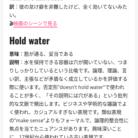
訳
：彼の怠け癖を非難したけど、全く効いてないみた
い。
🎬
映画のシーンで見る
Hold water
意味
：筋が通る、妥当である
説明
：水を保持できる容器は穴が開いていない、つま
りしっかりしているという比喩です。論理、理論、言
い訳、主張などが矛盾なく成立しているかを評価する
際に使います。否定形”doesn’t hold water”で使われ
ることが多く、「その説明には穴がある」という批判
的な文脈で頻出します。ビジネスや学術的な議論でよ
く使われ、カジュアルすぎない表現です。類似表現
の”make sense”よりもフォーマルで、論理的整合性に
焦点を当てたニュアンスがあります。興味深いこと
に、17世紀から使われている古い表現です。