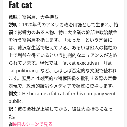
Fat cat
意味
：富裕層、大金持ち
説明
：1920年代のアメリカ政治用語として生まれ、裕
福で影響力のある人物、特に大企業の幹部や政治献金
を行う富裕層を指します。「太った」という言葉に
は、贅沢な生活で肥えている、あるいは他人の犠牲の
上で利益を得ているという批判的なニュアンスが込め
られています。現代では「fat cat executive」「fat
cat politician」など、しばしば否定的な文脈で使われ
ます。庶民とは対照的な特権階級を批判する際の定番
表現で、政治的議論やメディアで頻繁に登場します。
例文
：He became a fat cat after his company went
public.
訳
：彼の会社が上場してから、彼は大金持ちになっ
た。
🎬
映画のシーンで見る