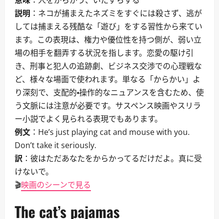
意味
：人をからかう、いたずらする
説明
：ネコが捕まえたネズミをすぐには殺さず、逃が
しては捕まえる残酷な「遊び」をする習性から来てい
ます。この表現は、権力や優位性を持つ側が、弱い立
場の相手を翻弄する状況を指します。恋愛の駆け引
き、刑事と犯人の追跡劇、ビジネス交渉での心理戦な
ど、様々な場面で使われます。単なる「からかい」よ
り深刻で、支配的・操作的なニュアンスを含むため、使
う文脈には注意が必要です。サスペンス映画やスリラ
ー小説でよく見られる表現でもあります。
例文
：He’s just playing cat and mouse with you.
Don’t take it seriously.
訳
：彼はただあなたをからかってるだけだよ。真に受
けないで。
🎬
映画のシーンで見る
The cat’s pajamas