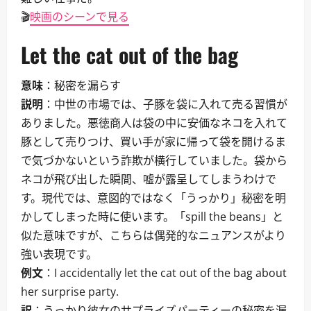
🎬
映画のシーンで見る
Let the cat out of the bag
意味
：秘密を漏らす
説明
：中世の市場では、子豚を袋に入れて売る習慣が
ありました。悪徳商人は袋の中に安価なネコを入れて
豚として売りつけ、買い手が家に帰って袋を開けるま
で気づかないという詐欺が横行していました。袋から
ネコが飛び出した瞬間、嘘が露呈してしまうわけで
す。現代では、意図的ではなく「うっかり」秘密を明
かしてしまった時に使います。「spill the beans」と
似た意味ですが、こちらは偶発的なニュアンスがより
強い表現です。
例文
：I accidentally let the cat out of the bag about
her surprise party.
訳
：うっかり彼女のサプライズパーティーの秘密を漏