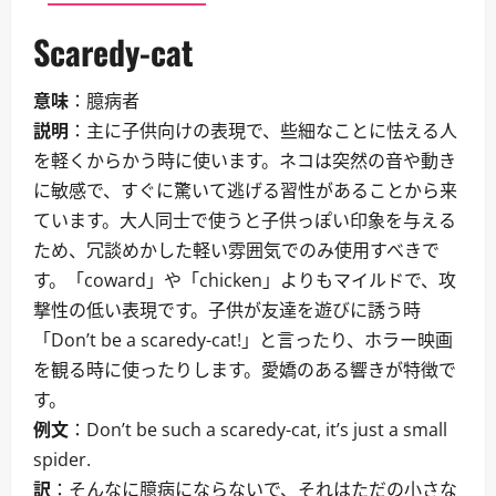
Scaredy-cat
意味
：臆病者
説明
：主に子供向けの表現で、些細なことに怯える人
を軽くからかう時に使います。ネコは突然の音や動き
に敏感で、すぐに驚いて逃げる習性があることから来
ています。大人同士で使うと子供っぽい印象を与える
ため、冗談めかした軽い雰囲気でのみ使用すべきで
す。「coward」や「chicken」よりもマイルドで、攻
撃性の低い表現です。子供が友達を遊びに誘う時
「Don’t be a scaredy-cat!」と言ったり、ホラー映画
を観る時に使ったりします。愛嬌のある響きが特徴で
す。
例文
：Don’t be such a scaredy-cat, it’s just a small
spider.
訳
：そんなに臆病にならないで、それはただの小さな