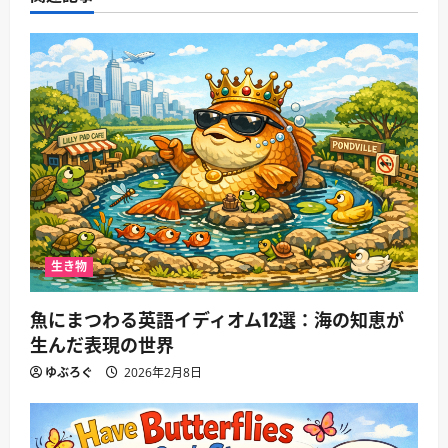
ョ
ン
生き物
魚にまつわる英語イディオム12選：海の知恵が
生んだ表現の世界
ゆぶろぐ
2026年2月8日