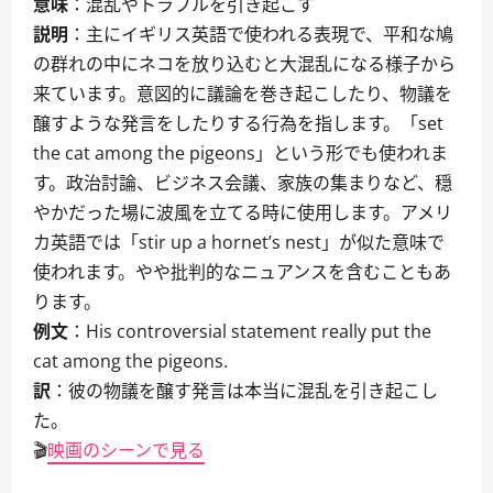
意味
：混乱やトラブルを引き起こす
説明
：主にイギリス英語で使われる表現で、平和な鳩
の群れの中にネコを放り込むと大混乱になる様子から
来ています。意図的に議論を巻き起こしたり、物議を
醸すような発言をしたりする行為を指します。「set
the cat among the pigeons」という形でも使われま
す。政治討論、ビジネス会議、家族の集まりなど、穏
やかだった場に波風を立てる時に使用します。アメリ
カ英語では「stir up a hornet’s nest」が似た意味で
使われます。やや批判的なニュアンスを含むこともあ
ります。
例文
：His controversial statement really put the
cat among the pigeons.
訳
：彼の物議を醸す発言は本当に混乱を引き起こし
た。
🎬
映画のシーンで見る