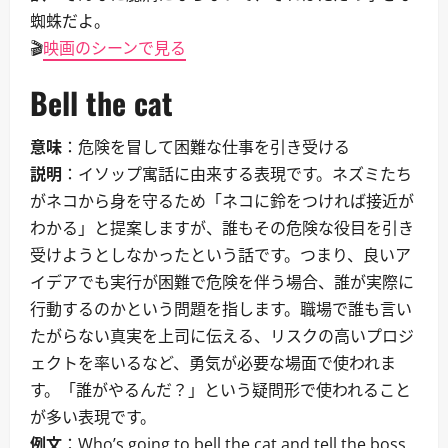
蜘蛛だよ。
🎬
映画のシーンで見る
Bell the cat
意味
：危険を冒して困難な仕事を引き受ける
説明
：イソップ寓話に由来する表現です。ネズミたち
がネコから身を守るため「ネコに鈴をつければ接近が
わかる」と提案しますが、誰もその危険な役目を引き
受けようとしなかったという話です。つまり、良いア
イデアでも実行が困難で危険を伴う場合、誰が実際に
行動するのかという問題を指します。職場で誰も言い
たがらない真実を上司に伝える、リスクの高いプロジ
ェクトを率いるなど、勇気が必要な場面で使われま
す。「誰がやるんだ？」という疑問形で使われること
が多い表現です。
例文
：Who’s going to bell the cat and tell the boss