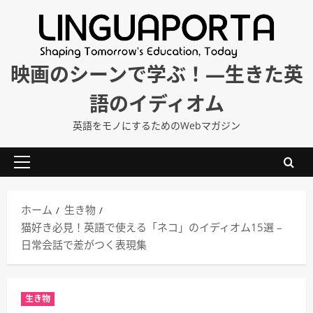
内
容
を
ス
映画のシーンで学ぶ！―生きた英
キ
語のイディオム
ッ
プ
英語をモノにするためのWebマガジン
メ
イ
ン
ホーム
生き物
メ
猫好き必見！英語で使える「ネコ」のイディオム15選 –
ニ
日常会話で差がつく表現集
ュ
ー
生き物