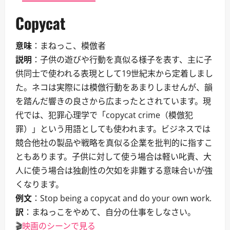
Copycat
意味
：まねっこ、模倣者
説明
：子供の遊びや行動を真似る様子を表す、主に子
供同士で使われる表現として19世紀末から定着しまし
た。ネコは実際には模倣行動をあまりしませんが、韻
を踏んだ響きの良さから広まったとされています。現
代では、犯罪心理学で「copycat crime（模倣犯
罪）」という用語としても使われます。ビジネスでは
競合他社の製品や戦略を真似る企業を批判的に指すこ
ともあります。子供に対して使う場合は軽い叱責、大
人に使う場合は独創性の欠如を非難する意味合いが強
くなります。
例文
：Stop being a copycat and do your own work.
訳
：まねっこをやめて、自分の仕事をしなさい。
🎬
映画のシーンで見る