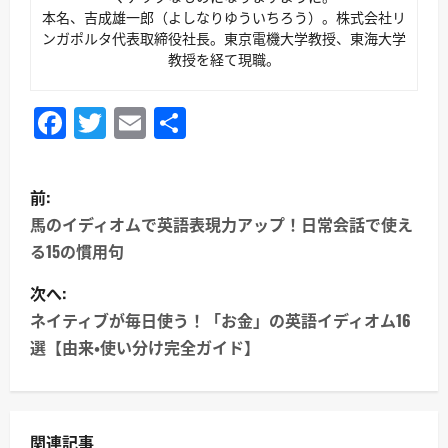
本名、吉成雄一郎（よしなりゆういちろう）。株式会社リ
ンガポルタ代表取締役社長。東京電機大学教授、東海大学
教授を経て現職。
Facebook
Twitter
Email
共
有
投
前:
稿
馬のイディオムで英語表現力アップ！日常会話で使え
る15の慣用句
ナ
次へ:
ビ
ネイティブが毎日使う！「お金」の英語イディオム16
ゲ
選【由来・使い分け完全ガイド】
ー
シ
関連記事