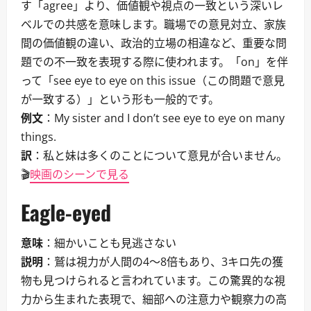
す「agree」より、価値観や視点の一致という深いレ
ベルでの共感を意味します。職場での意見対立、家族
間の価値観の違い、政治的立場の相違など、重要な問
題での不一致を表現する際に使われます。「on」を伴
って「see eye to eye on this issue（この問題で意見
が一致する）」という形も一般的です。
例文
：My sister and I don’t see eye to eye on many
things.
訳
：私と妹は多くのことについて意見が合いません。
🎬
映画のシーンで見る
Eagle-eyed
意味
：細かいことも見逃さない
説明
：鷲は視力が人間の4〜8倍もあり、3キロ先の獲
物も見つけられると言われています。この驚異的な視
力から生まれた表現で、細部への注意力や観察力の高