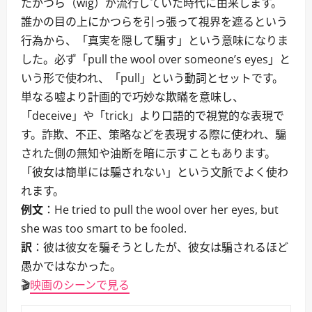
たかつら（wig）が流行していた時代に由来します。
誰かの目の上にかつらを引っ張って視界を遮るという
行為から、「真実を隠して騙す」という意味になりま
した。必ず「pull the wool over someone’s eyes」と
いう形で使われ、「pull」という動詞とセットです。
単なる嘘より計画的で巧妙な欺瞞を意味し、
「deceive」や「trick」より口語的で視覚的な表現で
す。詐欺、不正、策略などを表現する際に使われ、騙
された側の無知や油断を暗に示すこともあります。
「彼女は簡単には騙されない」という文脈でよく使わ
れます。
例文
：He tried to pull the wool over her eyes, but
she was too smart to be fooled.
訳
：彼は彼女を騙そうとしたが、彼女は騙されるほど
愚かではなかった。
🎬
映画のシーンで見る