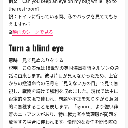
例文
：Can you keep an eye on my bag while I go to
the restroom?
訳
：トイレに行っている間、私のバッグを見ててもら
えますか？
🎬
映画のシーンで見る
Turn a blind eye
意味
：見て見ぬふりをする
説明
：この表現は18世紀の英国海軍提督ネルソンの逸
話に由来します。彼は片目が見えなかったため、上官
からの撤退命令の信号を「見えない方の目」で見て無
視し、戦闘を続けて勝利を収めました。現代では主に
否定的な文脈で使われ、問題や不正を知りながら意図
的に無視することを表します。「ignore」より強い非
難のニュアンスがあり、特に権力者や管理職が問題を
放置する場合に使われます。倫理的な責任を問う際の