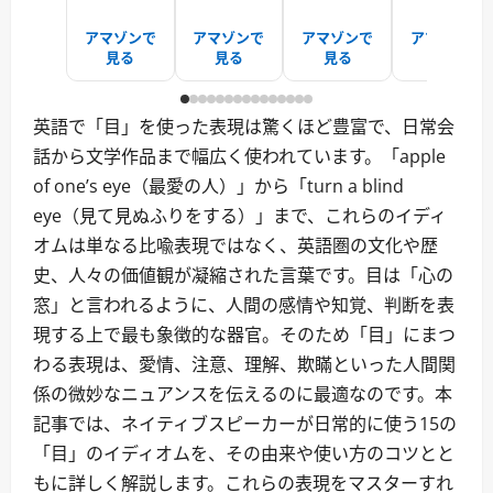
アマゾンで
アマゾンで
アマゾンで
アマゾンで
見る
見る
見る
見る
英語で「目」を使った表現は驚くほど豊富で、日常会
話から文学作品まで幅広く使われています。「apple
of one’s eye（最愛の人）」から「turn a blind
eye（見て見ぬふりをする）」まで、これらのイディ
オムは単なる比喩表現ではなく、英語圏の文化や歴
史、人々の価値観が凝縮された言葉です。目は「心の
窓」と言われるように、人間の感情や知覚、判断を表
現する上で最も象徴的な器官。そのため「目」にまつ
わる表現は、愛情、注意、理解、欺瞞といった人間関
係の微妙なニュアンスを伝えるのに最適なのです。本
記事では、ネイティブスピーカーが日常的に使う15の
「目」のイディオムを、その由来や使い方のコツとと
もに詳しく解説します。これらの表現をマスターすれ