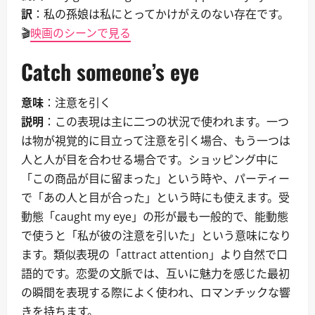
訳
：私の孫娘は私にとってかけがえのない存在です。
🎬
映画のシーンで見る
Catch someone’s eye
意味
：注意を引く
説明
：この表現は主に二つの状況で使われます。一つ
は物が視覚的に目立って注意を引く場合、もう一つは
人と人が目を合わせる場合です。ショッピング中に
「この商品が目に留まった」という時や、パーティー
で「あの人と目が合った」という時にも使えます。受
動態「caught my eye」の形が最も一般的で、能動態
で使うと「私が彼の注意を引いた」という意味になり
ます。類似表現の「attract attention」より自然で口
語的です。恋愛の文脈では、互いに魅力を感じた最初
の瞬間を表現する際によく使われ、ロマンチックな響
きを持ちます。