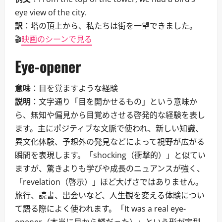
eye view of the city.
訳
：塔の頂上から、私たちは街を一望できました。
🎬
映画のシーンで見る
Eye-opener
意味
：目を覚ますような経験
説明
：文字通り「目を開かせるもの」という意味か
ら、無知や偏見から目覚めさせる啓発的な経験を表し
ます。主にポジティブな文脈で使われ、新しい知識、
異文化体験、予想外の発見などによって視野が広がる
瞬間を表現します。「shocking（衝撃的）」と似てい
ますが、驚きよりも学びや成長のニュアンスが強く、
「revelation（啓示）」ほど大げさではありません。
旅行、読書、出会いなど、人生観を変える体験につい
て語る際によく使われます。「It was a real eye-