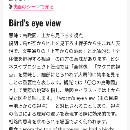
🎬
映画のシーンで見る
Bird’s eye view
意味
：鳥瞰図、上から見下ろす視点
説明
：鳥が空から地上を見下ろす様子から生まれた表
現で、文字通りの「上空からの眺め」と比喩的な「全
体像を把握する視点」の両方の意味があります。ビジ
ネスやプロジェクト管理では「全体像」「マクロ的視
点」を意味し、細部にとらわれず大局的に物事を見る
ことの重要性を表します。観光では「〇〇の鳥瞰図」
として実際の眺望を指し、地図やイラストでは上から
見た図を意味します。「worm’s eye view（虫の目線
＝地上からの視点）」と対比されることもあり、視点
の高さによる理解の違いを表現する際に効果的です。
戦略的思考を求められる場面でよく使われます。
例文
：From the top of the tower, we had a bird’s