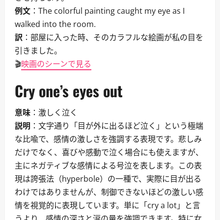
例文
：The colorful painting caught my eye as I
walked into the room.
訳
：部屋に入った時、そのカラフルな絵画が私の目を
引きました。
🎬
映画のシーンで見る
Cry one’s eyes out
意味
：激しく泣く
説明
：文字通り「目が外に出るほど泣く」という極端
な比喩で、感情の激しさを強調する表現です。悲しみ
だけでなく、喜びや感動で泣く場合にも使えますが、
主にネガティブな感情による号泣を表します。この表
現は誇張法（hyperbole）の一種で、実際に目が出る
わけではありませんが、制御できないほどの激しい感
情を視覚的に表現しています。単に「cry a lot」と言
うより、感情の深さと涙の量を強調できます。特に女