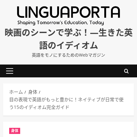
内
容
を
ス
映画のシーンで学ぶ！―生きた英
キ
語のイディオム
ッ
プ
英語をモノにするためのWebマガジン
メ
イ
ン
ホーム
身体
メ
目の表現で英語がもっと豊かに！ネイティブが日常で使
ニ
う15のイディオム完全ガイド
ュ
ー
身体