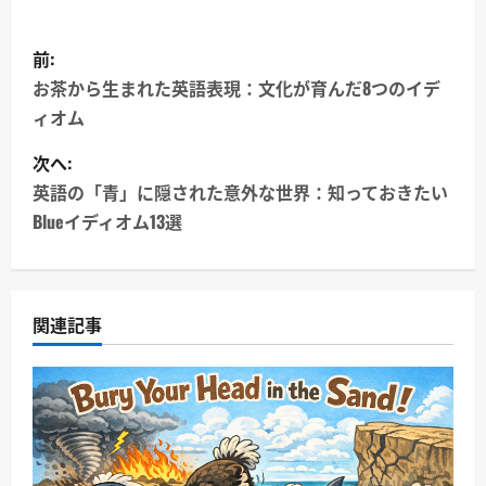
有
投
前:
稿
お茶から生まれた英語表現：文化が育んだ8つのイデ
ィオム
ナ
次へ:
ビ
英語の「青」に隠された意外な世界：知っておきたい
ゲ
Blueイディオム13選
ー
シ
関連記事
ョ
ン