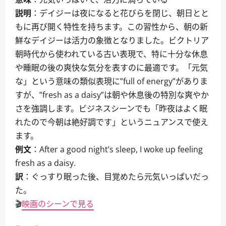
説明
：デイジーは夜になると花びらを閉じ、朝日とと
もに再び開く特性を持ちます。この習性から、朝の新
鮮なデイジーは活力の象徴となりました。ビクトリア
朝時代から使われている古い表現で、特に十分な休息
や睡眠の後の爽快な気分を表すのに最適です。「元気
な」という意味の類似表現に”full of energy”がありま
すが、”fresh as a daisy”は朝や休息後の特別な爽やか
さを強調します。ビジネスシーンでも「昨夜はよく眠
れたので今朝は絶好調です」というニュアンスで使え
ます。
例文
：After a good night’s sleep, I woke up feeling
fresh as a daisy.
訳
：ぐっすり眠った後、目覚めたら元気いっぱいだっ
た。
🎬
映画のシーンで見る