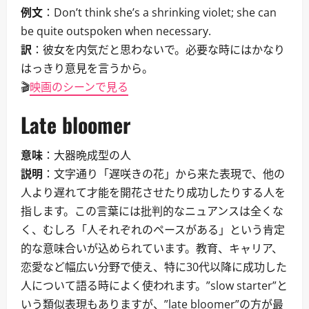
例文
：Don’t think she’s a shrinking violet; she can
be quite outspoken when necessary.
訳
：彼女を内気だと思わないで。必要な時にはかなり
はっきり意見を言うから。
🎬
映画のシーンで見る
Late bloomer
意味
：大器晩成型の人
説明
：文字通り「遅咲きの花」から来た表現で、他の
人より遅れて才能を開花させたり成功したりする人を
指します。この言葉には批判的なニュアンスは全くな
く、むしろ「人それぞれのペースがある」という肯定
的な意味合いが込められています。教育、キャリア、
恋愛など幅広い分野で使え、特に30代以降に成功した
人について語る時によく使われます。”slow starter”と
いう類似表現もありますが、”late bloomer”の方が最