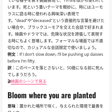
ている様子を表す婉曲表現で、1918年頃から使われて
います。死という重いテーマを軽妙に、時にはユーモ
ラスに語る時に使われる興味深い表現で
す。”dead”や”deceased”という直接的な言葉を避けた
い場合や、ブラックユーモアを交えた会話で好まれま
す。映画やドラマでは、危険な状況を誇張して表現す
る時にもよく登場します。フォーマルな場面では不適
切なので、カジュアルな会話限定で使いましょう。
例文
：If I don’t slow down, I’ll be pushing up daisies
before I’m fifty.
訳
：このペースを落とさないと、50歳になる前に死ん
でしまうだろう。
🎬
映画のシーンで見る
Bloom where you are planted
意味
：置かれた場所で咲く、与えられた環境で最善を