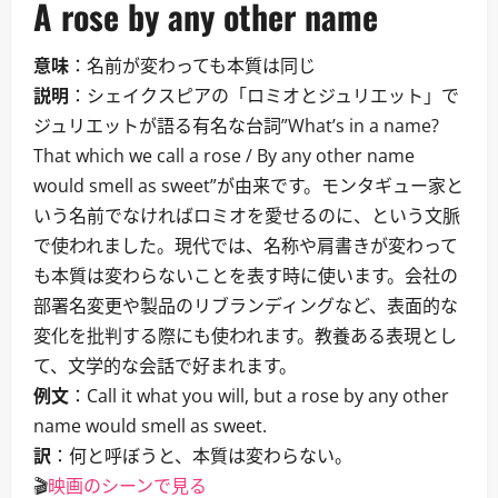
A rose by any other name
意味
：名前が変わっても本質は同じ
説明
：シェイクスピアの「ロミオとジュリエット」で
ジュリエットが語る有名な台詞”What’s in a name?
That which we call a rose / By any other name
would smell as sweet”が由来です。モンタギュー家と
いう名前でなければロミオを愛せるのに、という文脈
で使われました。現代では、名称や肩書きが変わって
も本質は変わらないことを表す時に使います。会社の
部署名変更や製品のリブランディングなど、表面的な
変化を批判する際にも使われます。教養ある表現とし
て、文学的な会話で好まれます。
例文
：Call it what you will, but a rose by any other
name would smell as sweet.
訳
：何と呼ぼうと、本質は変わらない。
🎬
映画のシーンで見る