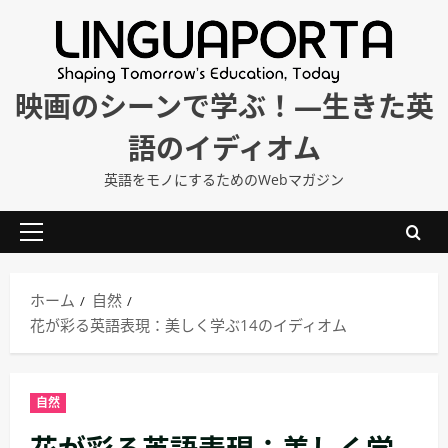
内
容
を
ス
映画のシーンで学ぶ！―生きた英
キ
語のイディオム
ッ
プ
英語をモノにするためのWebマガジン
メ
イ
ン
ホーム
自然
メ
花が彩る英語表現：美しく学ぶ14のイディオム
ニ
ュ
ー
自然
花が彩る英語表現：美しく学