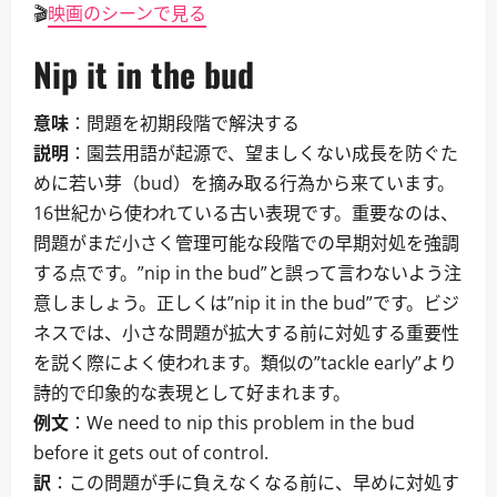
🎬
映画のシーンで見る
Nip it in the bud
意味
：問題を初期段階で解決する
説明
：園芸用語が起源で、望ましくない成長を防ぐた
めに若い芽（bud）を摘み取る行為から来ています。
16世紀から使われている古い表現です。重要なのは、
問題がまだ小さく管理可能な段階での早期対処を強調
する点です。”nip in the bud”と誤って言わないよう注
意しましょう。正しくは”nip it in the bud”です。ビジ
ネスでは、小さな問題が拡大する前に対処する重要性
を説く際によく使われます。類似の”tackle early”より
詩的で印象的な表現として好まれます。
例文
：We need to nip this problem in the bud
before it gets out of control.
訳
：この問題が手に負えなくなる前に、早めに対処す