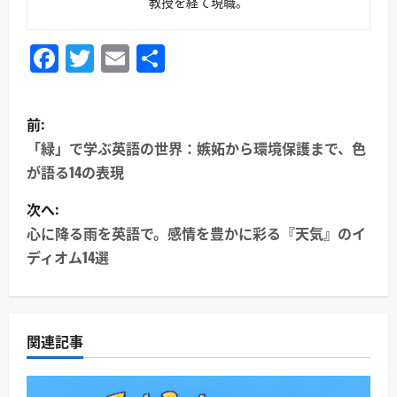
教授を経て現職。
Facebook
Twitter
Email
共
有
投
前:
稿
「緑」で学ぶ英語の世界：嫉妬から環境保護まで、色
が語る14の表現
ナ
次へ:
ビ
心に降る雨を英語で。感情を豊かに彩る『天気』のイ
ゲ
ディオム14選
ー
シ
関連記事
ョ