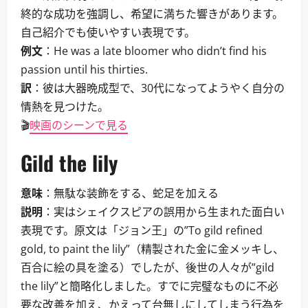
終的な成功を強調し、希望に満ちた響きがあります。
自己紹介でも使いやすい表現です。
例文
：He was a late bloomer who didn’t find his
passion until his thirties.
訳
：彼は大器晩成型で、30代になってようやく自分の
情熱を見つけた。
🎬
映画のシーンで見る
Gild the lily
意味
：無駄な装飾をする、蛇足を加える
説明
：実はシェイクスピアの誤用から生まれた面白い
表現です。原文は「ジョン王」の”To gild refined
gold, to paint the lily”（精製された金に金メッキし、
百合に絵の具を塗る）でしたが、後世の人々が”gild
the lily”と簡略化しました。すでに完璧なものに不必
要な改善を加え、かえって台無しにしてしまう行為を