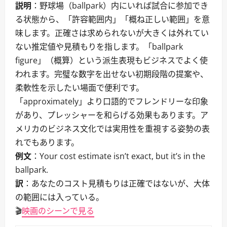
説明
：野球場（ballpark）内にいれば試合に参加でき
る状態から、「許容範囲内」「概ね正しい範囲」を意
味します。正確さは求められないが大きくは外れてい
ない推定値や見積もりを指します。「ballpark
figure」（概算）という派生表現もビジネスでよく使
われます。完璧な数字を出せない初期段階の提案や、
柔軟性を示したい場面で便利です。
「approximately」より口語的でフレンドリーな印象
があり、プレッシャーを和らげる効果もあります。ア
メリカのビジネス文化では実用性を重視する姿勢の表
れでもあります。
例文
：Your cost estimate isn’t exact, but it’s in the
ballpark.
訳
：あなたのコスト見積もりは正確ではないが、大体
の範囲には入っている。
🎬
映画のシーンで見る