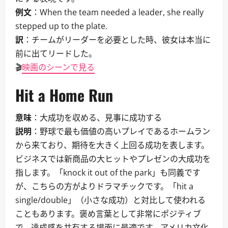
例文
：When the team needed a leader, she really
stepped up to the plate.
訳
：チームがリーダーを必要とした時、彼女は本当に
前に出てリードした。
🎬
映画のシーンで見る
Hit a Home Run
意味
：大成功を収める、見事に成功する
説明
：野球で最も価値の高いプレイであるホームラン
から来ており、期待を大きく上回る成功を表します。
ビジネスでは新商品の大ヒットやプレゼンの大成功を
指します。「knock it out of the park」も同義です
が、こちらの方がよりドラマチックです。「hit a
single/double」（小さな成功）と対比して使われる
こともあります。褒め言葉として非常にポジティブ
で、達成感を共有する場面に最適です。アメリカ文化