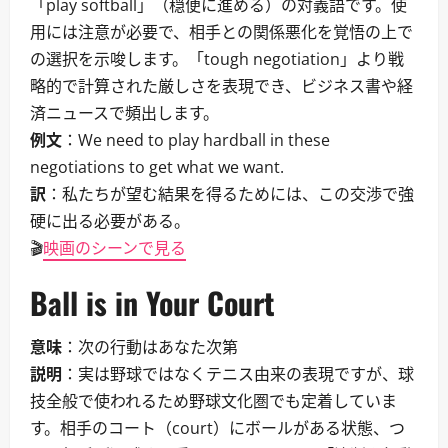
「play softball」（穏便に進める）の対義語です。使
用には注意が必要で、相手との関係悪化を覚悟の上で
の選択を示唆します。「tough negotiation」より戦
略的で計算された厳しさを表現でき、ビジネス書や経
済ニュースで頻出します。
例文
：We need to play hardball in these
negotiations to get what we want.
訳
：私たちが望む結果を得るためには、この交渉で強
硬に出る必要がある。
🎬
映画のシーンで見る
Ball is in Your Court
意味
：次の行動はあなた次第
説明
：実は野球ではなくテニス由来の表現ですが、球
技全般で使われるため野球文化圏でも定着していま
す。相手のコート（court）にボールがある状態、つ