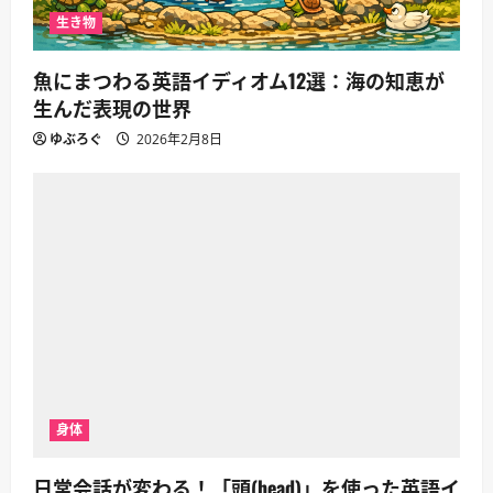
生き物
魚にまつわる英語イディオム12選：海の知恵が
生んだ表現の世界
ゆぶろぐ
2026年2月8日
身体
日常会話が変わる！「頭(head)」を使った英語イ