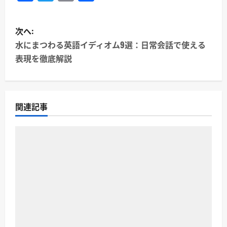
有
投
次へ:
稿
水にまつわる英語イディオム9選：日常会話で使える
表現を徹底解説
ナ
ビ
ゲ
関連記事
ー
シ
ョ
ン