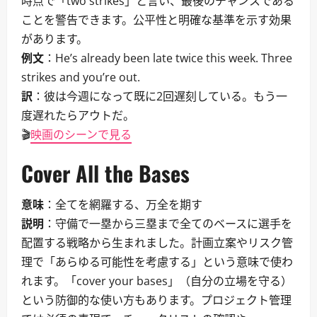
時点で「two strikes」と言い、最後のチャンスである
ことを警告できます。公平性と明確な基準を示す効果
があります。
例文
：He’s already been late twice this week. Three
strikes and you’re out.
訳
：彼は今週になって既に2回遅刻している。もう一
度遅れたらアウトだ。
🎬
映画のシーンで見る
Cover All the Bases
意味
：全てを網羅する、万全を期す
説明
：守備で一塁から三塁まで全てのベースに選手を
配置する戦略から生まれました。計画立案やリスク管
理で「あらゆる可能性を考慮する」という意味で使わ
れます。「cover your bases」（自分の立場を守る）
という防御的な使い方もあります。プロジェクト管理