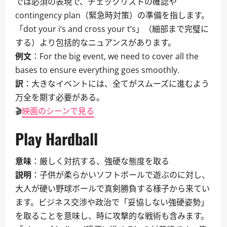
では必須の表現で、チェックリストの確認や
contingency plan（緊急時対策）の準備を指します。
「dot your i’s and cross your t’s」（細部まで完璧に
する）より包括的なニュアンスがあります。
例文
：For the big event, we need to cover all the
bases to ensure everything goes smoothly.
訳
：大きなイベントには、全てがスムーズに進むよう
万全を期す必要がある。
🎬
映画のシーンで見る
Play Hardball
意味
：厳しく対抗する、強硬な態度を取る
説明
：子供が柔らかいソフトボールで遊ぶのに対し、
大人が硬い野球ボールで真剣勝負する様子から来てい
ます。ビジネス交渉や政治で「妥協しない強硬姿勢」
を取ることを意味し、時に攻撃的な戦術も含みます。