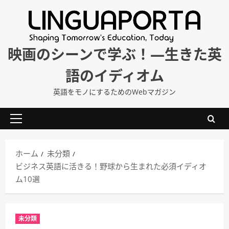
内
容
を
ス
映画のシーンで学ぶ！―生きた英
キ
語のイディオム
ッ
プ
英語をモノにするためのWebマガジン
メ
イ
ン
ホーム
未分類
メ
ビジネス英語に活きる！野球から生まれた必須イディオ
ニ
ム10選
ュ
ー
未分類