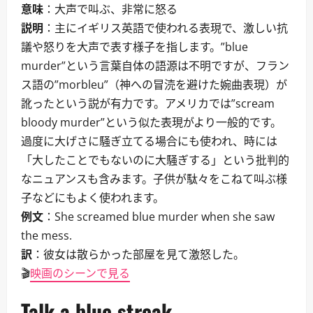
意味
：大声で叫ぶ、非常に怒る
説明
：主にイギリス英語で使われる表現で、激しい抗
議や怒りを大声で表す様子を指します。”blue
murder”という言葉自体の語源は不明ですが、フラン
ス語の”morbleu”（神への冒涜を避けた婉曲表現）が
訛ったという説が有力です。アメリカでは”scream
bloody murder”という似た表現がより一般的です。
過度に大げさに騒ぎ立てる場合にも使われ、時には
「大したことでもないのに大騒ぎする」という批判的
なニュアンスも含みます。子供が駄々をこねて叫ぶ様
子などにもよく使われます。
例文
：She screamed blue murder when she saw
the mess.
訳
：彼女は散らかった部屋を見て激怒した。
🎬
映画のシーンで見る
Talk a blue streak