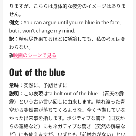
りますが、こちらは身体的な疲労のイメージはありま
せん。
例文
：You can argue until you’re blue in the face,
but it won’t change my mind.
訳
：精魂尽き果てるほどに議論しても、私の考えは変
わらない。
🎬
映画のシーンで見る
Out of the blue
意味
：突然に、予期せずに
説明
：この表現は”a bolt out of the blue”（青天の霹
靂）という古い言い回しに由来します。晴れ渡った青
空から突然雷が落ちてくるような、全く予期していな
かった出来事を指します。ポジティブな驚き（旧友か
らの連絡など）にもネガティブな驚き（突然の解雇な
ど）にも使えますが、いずれも「前触れがない」とい