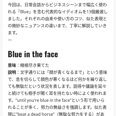
今回は、日常会話からビジネスシーンまで幅広く使わ
れる「Blue」を含む代表的なイディオムを13個厳選し
ました。それぞれの由来や使い方のコツ、似た表現と
の微妙なニュアンスの違いまで、丁寧に解説していき
ます。
—
Blue in the face
意味
：精根尽き果てた
説明
：文字通りには「顔が青くなるまで」という意味
で、息を切らして顔色が悪くなるほど何かを繰り返し
ても無駄だという状況を表します。説得や議論を延々
と続けても相手が聞く耳を持たない時によく使われま
す。”until you’re blue in the face”という形で用いら
れることが多く、努力の無益さを強調します。似た表
現に”beat a dead horse”（無駄な努力をする）があ