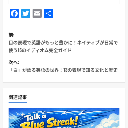
Facebook
Twitter
Email
共
有
投
前:
稿
目の表現で英語がもっと豊かに！ネイティブが日常で
使う15のイディオム完全ガイド
ナ
次へ:
ビ
「白」が語る英語の世界：13の表現で知る文化と歴史
ゲ
ー
関連記事
シ
ョ