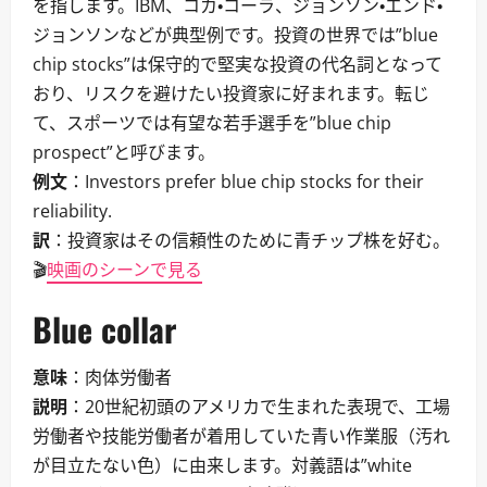
を指します。IBM、コカ・コーラ、ジョンソン・エンド・
ジョンソンなどが典型例です。投資の世界では”blue
chip stocks”は保守的で堅実な投資の代名詞となって
おり、リスクを避けたい投資家に好まれます。転じ
て、スポーツでは有望な若手選手を”blue chip
prospect”と呼びます。
例文
：Investors prefer blue chip stocks for their
reliability.
訳
：投資家はその信頼性のために青チップ株を好む。
🎬
映画のシーンで見る
Blue collar
意味
：肉体労働者
説明
：20世紀初頭のアメリカで生まれた表現で、工場
労働者や技能労働者が着用していた青い作業服（汚れ
が目立たない色）に由来します。対義語は”white