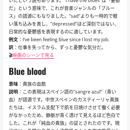
いたという説もあります。”I have the blues”は「憂鬱
だ」という意味で、これが音楽ジャンルの「ブルー
ス」の語源にもなりました。”sad”よりも一時的で軽
い落ち込みを表し、”depressed”ほど深刻ではない、
日常的な憂鬱感を表現するのに適しています。
例文
：I’ve been feeling blue since I lost my job.
訳
：仕事を失ってから、ずっと憂鬱な気分だ。
🎬
映画のシーンで見る
Blue blood
意味
：貴族の血筋
説明
：この表現はスペイン語の”sangre azul”（青い
血）が語源です。中世スペインのカスティーリャ貴族
たちは、イスラム支配下で肌を日焼けさせて働く必要
がなかったため、静脈が青く透けて見えるほど色白で
した。これが「純血の貴族」の証とされたのです。現