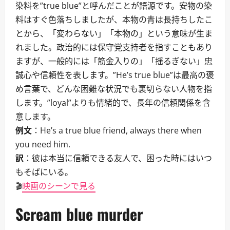
染料を”true blue”と呼んだことが語源です。安物の染
料はすぐ色落ちしましたが、本物の青は長持ちしたこ
とから、「変わらない」「本物の」という意味が生ま
れました。政治的には保守党支持者を指すこともあり
ますが、一般的には「筋金入りの」「揺るぎない」忠
誠心や信頼性を表します。”He’s true blue”は最高の褒
め言葉で、どんな困難な状況でも裏切らない人物を指
します。”loyal”よりも情緒的で、長年の信頼関係を含
意します。
例文
：He’s a true blue friend, always there when
you need him.
訳
：彼は本当に信頼できる友人で、困った時にはいつ
もそばにいる。
🎬
映画のシーンで見る
Scream blue murder