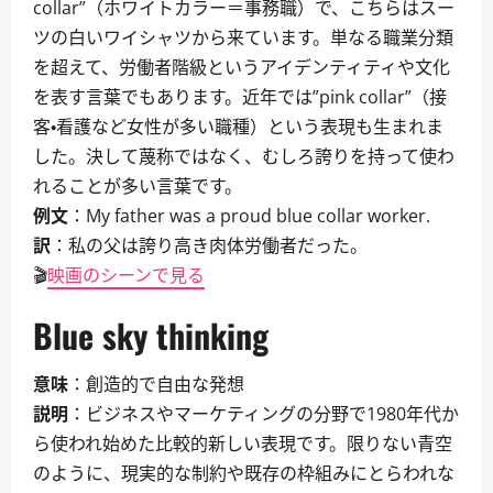
collar”（ホワイトカラー＝事務職）で、こちらはスー
ツの白いワイシャツから来ています。単なる職業分類
を超えて、労働者階級というアイデンティティや文化
を表す言葉でもあります。近年では”pink collar”（接
客・看護など女性が多い職種）という表現も生まれま
した。決して蔑称ではなく、むしろ誇りを持って使わ
れることが多い言葉です。
例文
：My father was a proud blue collar worker.
訳
：私の父は誇り高き肉体労働者だった。
🎬
映画のシーンで見る
Blue sky thinking
意味
：創造的で自由な発想
説明
：ビジネスやマーケティングの分野で1980年代か
ら使われ始めた比較的新しい表現です。限りない青空
のように、現実的な制約や既存の枠組みにとらわれな