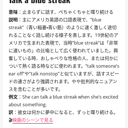
意味
：止まらずに話す、ぺちゃくちゃと喋り続ける
説明
：主にアメリカ英語の口語表現で、”blue
streak”（青い稲妻・青い筋）のように速く激しく途切
れることなく話し続ける様子を表します。19世紀のア
メリカで生まれた表現で、当時”blue streak”は「非常
に速いもの」の比喩として広く使われていました。興
奮している時、おしゃべりな性格の人、または何かに
ついて熱く語る時などに使われます。”talk someone’s
ear off”や”talk nonstop”と似ていますが、話すスピー
ドの速さがより強調されます。やや批判的なニュアン
スを含むことが多いです。
例文
：She can talk a blue streak when she’s excited
about something.
訳
：彼女は何かに夢中になると、ずっと喋り続ける。
🎬
映画のシーンで見る