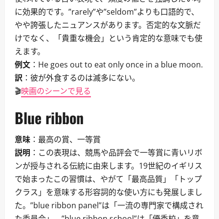
に効果的です。”rarely”や”seldom”よりも口語的で、
やや誇張したニュアンスがあります。否定的な文脈だ
けでなく、「貴重な機会」という肯定的な意味でも使
えます。
例文
：He goes out to eat only once in a blue moon.
訳
：彼が外食するのは滅多にない。
🎬
映画のシーンで見る
Blue ribbon
意味
：最高の賞、一等賞
説明
：この表現は、競馬や品評会で一等賞に青いリボ
ンが授与される伝統に由来します。19世紀のイギリス
で始まったこの習慣は、やがて「最高品質」「トップ
クラス」を意味する形容詞的な使い方にも発展しまし
た。”blue ribbon panel”は「一流の専門家で構成され
た委員会」、”blue ribbon school”は「優秀校」を意