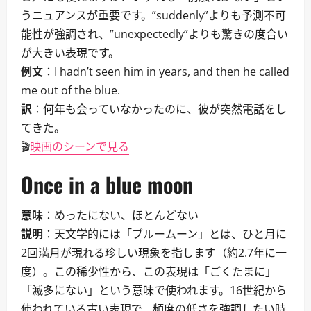
うニュアンスが重要です。”suddenly”よりも予測不可
能性が強調され、”unexpectedly”よりも驚きの度合い
が大きい表現です。
例文
：I hadn’t seen him in years, and then he called
me out of the blue.
訳
：何年も会っていなかったのに、彼が突然電話をし
てきた。
🎬
映画のシーンで見る
Once in a blue moon
意味
：めったにない、ほとんどない
説明
：天文学的には「ブルームーン」とは、ひと月に
2回満月が現れる珍しい現象を指します（約2.7年に一
度）。この稀少性から、この表現は「ごくたまに」
「滅多にない」という意味で使われます。16世紀から
使われている古い表現で、頻度の低さを強調したい時