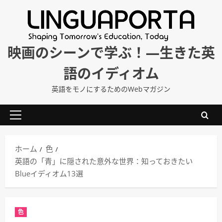
内
容
を
ス
映画のシーンで学ぶ！―生きた英
キ
語のイディオム
ッ
プ
英語をモノにするためのWebマガジン
メ
イ
ン
ホーム
色
メ
英語の「青」に隠された意外な世界：知っておきたい
ニ
Blueイディオム13選
ュ
ー
色