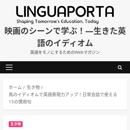
内
容
を
ス
映画のシーンで学ぶ！―生きた英
キ
語のイディオム
ッ
プ
英語をモノにするためのWebマガジン
メ
イ
ン
ホーム
生き物
メ
馬のイディオムで英語表現力アップ！日常会話で使える
ニ
15の慣用句
ュ
ー
生き物