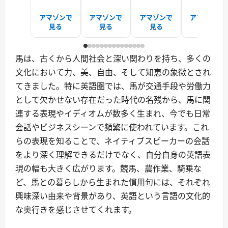
アマゾンで
アマゾンで
アマゾンで
アマゾンで
見る
見る
見る
見る
馬は、古くから人間社会と深い関わりを持ち、多くの
文化において力、美、自由、そして知恵の象徴とされ
てきました。特に英語圏では、馬が交通手段や労働力
として欠かせない存在だった時代の名残から、馬に関
連する表現やイディオムが数多く生まれ、今でも日常
会話やビジネスシーンで頻繁に使われています。これ
らの表現を知ることで、ネイティブスピーカーの会話
をより深く理解できるだけでなく、自分自身の英語表
現の幅も大きく広がります。競馬、農作業、騎乗な
ど、馬との暮らしから生まれた慣用句には、それぞれ
興味深い由来や背景があり、英語という言語の文化的
な奥行きを感じさせてくれます。