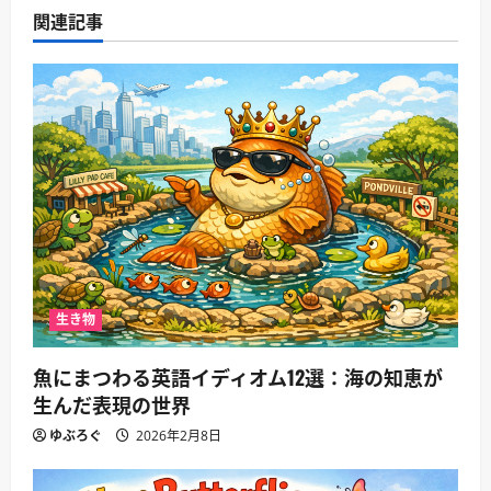
シ
関連記事
ョ
ン
生き物
魚にまつわる英語イディオム12選：海の知恵が
生んだ表現の世界
ゆぶろぐ
2026年2月8日