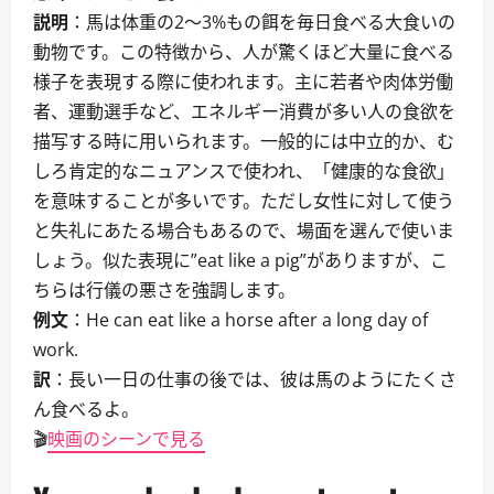
説明
：馬は体重の2〜3%もの餌を毎日食べる大食いの
動物です。この特徴から、人が驚くほど大量に食べる
様子を表現する際に使われます。主に若者や肉体労働
者、運動選手など、エネルギー消費が多い人の食欲を
描写する時に用いられます。一般的には中立的か、む
しろ肯定的なニュアンスで使われ、「健康的な食欲」
を意味することが多いです。ただし女性に対して使う
と失礼にあたる場合もあるので、場面を選んで使いま
しょう。似た表現に”eat like a pig”がありますが、こ
ちらは行儀の悪さを強調します。
例文
：He can eat like a horse after a long day of
work.
訳
：長い一日の仕事の後では、彼は馬のようにたくさ
ん食べるよ。
🎬
映画のシーンで見る