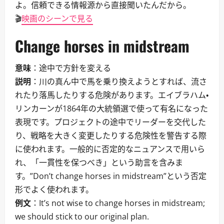
よ。信頼できる情報源から直接聞いたんだから。
🎬
映画のシーンで見る
Change horses in midstream
意味
：途中で方針を変える
説明
：川の真ん中で馬を乗り換えようとすれば、流さ
れたり落馬したりする危険があります。エイブラハム・
リンカーンが1864年の大統領選で使って有名になった
表現です。プロジェクトの途中でリーダーを交代した
り、戦略を大きく変更したりする危険性を警告する際
に使われます。一般的に否定的なニュアンスで用いら
れ、「一貫性を保つべき」という助言を含みま
す。”Don’t change horses in midstream”という否定
形でよく使われます。
例文
：It’s not wise to change horses in midstream;
we should stick to our original plan.