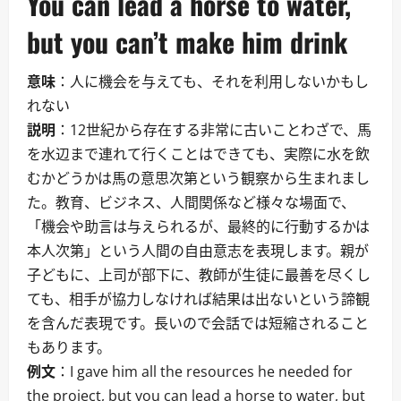
You can lead a horse to water,
but you can’t make him drink
意味
：人に機会を与えても、それを利用しないかもし
れない
説明
：12世紀から存在する非常に古いことわざで、馬
を水辺まで連れて行くことはできても、実際に水を飲
むかどうかは馬の意思次第という観察から生まれまし
た。教育、ビジネス、人間関係など様々な場面で、
「機会や助言は与えられるが、最終的に行動するかは
本人次第」という人間の自由意志を表現します。親が
子どもに、上司が部下に、教師が生徒に最善を尽くし
ても、相手が協力しなければ結果は出ないという諦観
を含んだ表現です。長いので会話では短縮されること
もあります。
例文
：I gave him all the resources he needed for
the project, but you can lead a horse to water, but