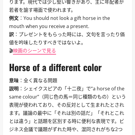
ります。現代では少し堅い響きがあり、主に年配者が
若者を諭す場面で使われます。
例文
：You should not look a gift horse in the
mouth when you receive a present.
訳
：プレゼントをもらった時には、文句を言ったり価
値を吟味したりすべきではないよ。
🎬
映画のシーンで見る
Horse of a different color
意味
：全く異なる問題
説明
：シェイクスピアの「十二夜」で”a horse of the
same colour”（同じ色の馬＝同じ種類のもの）という
表現が使われており、その反対として生まれたとされ
ます。議論の最中に「それは別の話だ」「それとこれ
とは違う」と話題を区別する時に便利な表現です。ビ
ジネス会議で議題がずれた時や、混同されがちな2つ