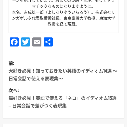
ーンを紹介しています。あなたの英語学習が、もっとドラ
マチックなものになりますように。
本名、吉成雄一郎（よしなりゆういちろう）。株式会社リ
ンガポルタ代表取締役社長。東京電機大学教授、東海大学
教授を経て現職。
Facebook
Twitter
Email
共
有
投
前:
稿
犬好き必見！知っておきたい英語のイディオム14選 〜
日常会話で使える表現集〜
ナ
次へ:
ビ
猫好き必見！英語で使える「ネコ」のイディオム15選
ゲ
– 日常会話で差がつく表現集
ー