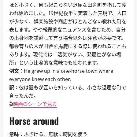
ほど小さく、何も起こらない退屈な田舎町を指して使
われ始めました。19世紀後半に定着した表現で、人口
が少なく、娯楽施設や商店がほとんどない寂れた町を
表します。やや軽蔑的なニュアンスを含むため、自分
の出身地を謙遜して言う場合以外は注意が必要です。
都会育ちの人が田舎を馬鹿にする際に使われることも
あります。現代では「活気がない、発展性がない場
所」という比喩的な意味でも使われます。
例文
：He grew up in a one-horse town where
everyone knew each other.
訳
：彼は誰もが互いを知っている、小さな退屈な町で
育ったんだ。
🎬
映画のシーンで見る
Horse around
意味
：ふざける、無駄に時間を使う