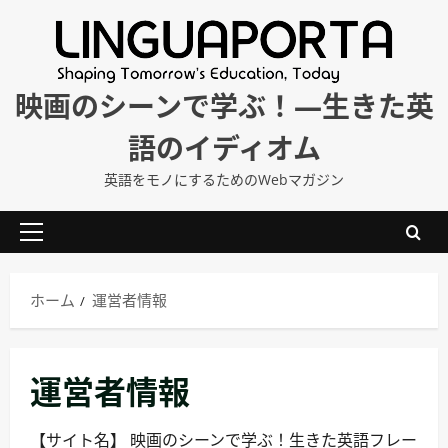
内
容
を
ス
映画のシーンで学ぶ！―生きた英
キ
語のイディオム
ッ
プ
英語をモノにするためのWebマガジン
メ
イ
ン
ホーム
運営者情報
メ
ニ
ュ
運営者情報
ー
【サイト名】 映画のシーンで学ぶ！生きた英語フレー