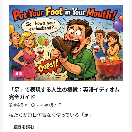
み
て
解
さ
く
ら
英
に
語
読
の
む
心：
感
情
表
現
が
10
倍
豊
か
に
な
身体
る
18
の
「足」で表現する人生の機微：英語イディオム
イ
デ
完全ガイド
ィ
オ
ゆぶろぐ
2026年1月21日
ム
に
私たちが毎日何気なく使っている「足」
つ
い
て
「足」
続きを読む
さ
で
ら