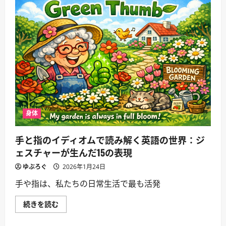
変
わ
る！
「頭
(head)」
を
使
っ
た
英
語
イ
デ
ィ
オ
ム
身体
完
全
ガ
手と指のイディオムで読み解く英語の世界：ジ
イ
ド
ェスチャーが生んだ15の表現
に
つ
ゆぶろぐ
2026年1月24日
い
て
手や指は、私たちの日常生活で最も活発
さ
ら
に
手
続きを読む
読
と
む
指
の