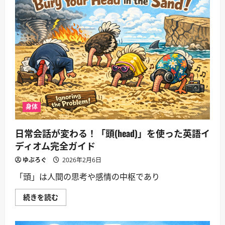
身体
日常会話が変わる！「頭(head)」を使った英語イ
ディオム完全ガイド
ゆぶろぐ
2026年2月6日
「頭」は人間の思考や感情の中枢であり
日
続きを読む
常
会
話
が