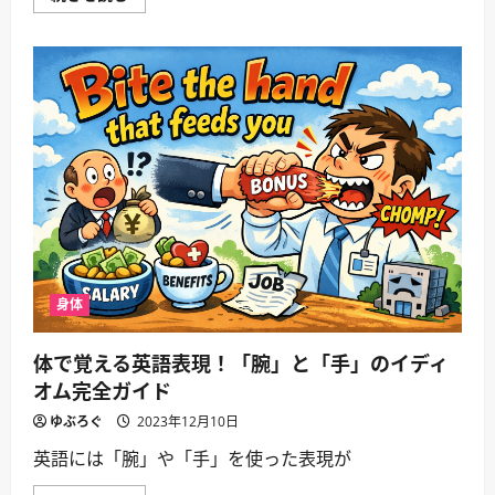
の
表
現
で
英
語
が
も
っ
と
豊
か
に！
ネ
イ
テ
ィ
ブ
が
日
身体
常
で
使
体で覚える英語表現！「腕」と「手」のイディ
う
15
オム完全ガイド
の
イ
ゆぶろぐ
2023年12月10日
デ
ィ
英語には「腕」や「手」を使った表現が
オ
ム
完