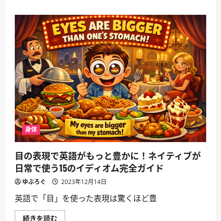
表
に
現
読
す
む
る
人
生
の
機
微：
英
語
イ
デ
ィ
オ
ム
完
全
ガ
身体
イ
ド
に
目の表現で英語がもっと豊かに！ネイティブが
つ
い
日常で使う15のイディオム完全ガイド
て
さ
ゆぶろぐ
2023年12月14日
ら
に
英語で「目」を使った表現は驚くほど豊
読
む
目
続きを読む