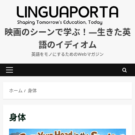
内
容
を
ス
映画のシーンで学ぶ！―生きた英
キ
語のイディオム
ッ
プ
英語をモノにするためのWebマガジン
メ
イ
ン
ホーム
身体
メ
ニ
ュ
身体
ー