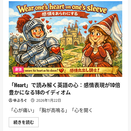
イ
デ
ィ
オ
ム
で
読
み
解
く
英
語
の
世
界：
ジ
ェ
身体
ス
チ
ャ
「Heart」で読み解く英語の心：感情表現が10倍
ー
が
豊かになる18のイディオム
生
ん
ゆぶろぐ
2026年1月22日
だ
15
「心が痛い」「胸が高鳴る」「心を開く
の
表
現
「Heart」
続きを読む
に
で
つ
読
い