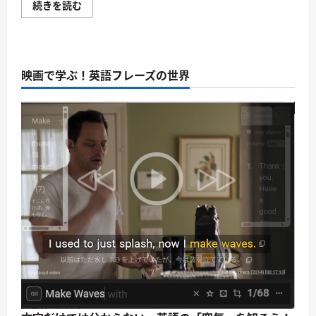
体
続きを読む
全
で
ガ
覚
イ
え
ド
る
に
英
つ
語
い
映画で学ぶ！英語フレーズの世界
表
て
現！
さ
「腕」
ら
と
に
「手」
読
の
む
イ
デ
ィ
オ
ム
完
全
ガ
イ
ド
に
つ
い
て
さ
ら
に
読
む