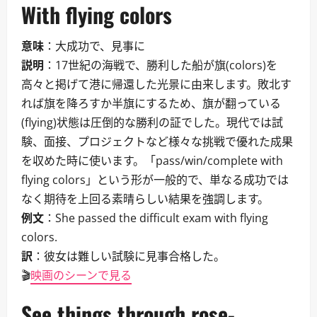
With flying colors
意味
：大成功で、見事に
説明
：17世紀の海戦で、勝利した船が旗(colors)を
高々と掲げて港に帰還した光景に由来します。敗北す
れば旗を降ろすか半旗にするため、旗が翻っている
(flying)状態は圧倒的な勝利の証でした。現代では試
験、面接、プロジェクトなど様々な挑戦で優れた成果
を収めた時に使います。「pass/win/complete with
flying colors」という形が一般的で、単なる成功では
なく期待を上回る素晴らしい結果を強調します。
例文
：She passed the difficult exam with flying
colors.
訳
：彼女は難しい試験に見事合格した。
🎬
映画のシーンで見る
See things through rose-