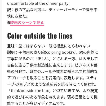
uncomfortable at the dinner party.
訳
：彼の下品な冗談は、ディナーパーティーで皆を不
快にさせた。
🎬
映画のシーンで見る
Color outside the lines
意味
：型にはまらない、既成概念にとらわれない
説明
：子供用の塗り絵(coloring book)で、線の内側に
丁寧に塗るのが「正しい」とされる一方、はみ出して
自由に塗る子供の創造性に由来します。ビジネスや芸
術の分野で、既存のルールや慣習に縛られず独創的な
アプローチを取ることを肯定的に表現します。スティ
ーブ・ジョブズのような革新者を語る時によく使われ、
「think outside the box」と似ていますが、より視覚
的で遊び心のある印象を与えます。褒め言葉として機
能することが多いイディオムです。