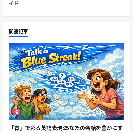
ゲ
イド
ー
シ
関連記事
ョ
ン
色
「青」で彩る英語表現:あなたの会話を豊かにす