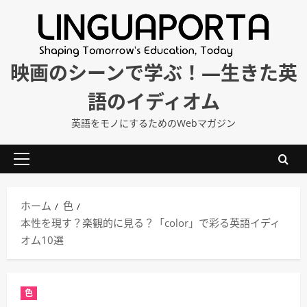
内
容
を
ス
映画のシーンで学ぶ！―生きた英
キ
語のイディオム
ッ
プ
英語をモノにするためのWebマガジン
メ
イ
ン
ホーム
色
メ
本性を現す？楽観的に見る？「color」で彩る英語イディ
ニ
オム10選
ュ
ー
色