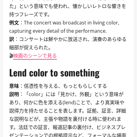
た」という意味でも使われ、懐かしいレトロな響きを
持つフレーズです。
例文
：The concert was broadcast in living color,
capturing every detail of the performance.
訳
：コンサートは鮮やかに放送され、演奏のあらゆる
細部が捉えられた。
🎬
映画のシーンで見る
Lend color to something
意味
：信憑性を与える、もっともらしくする
説明
：「color」には「見かけ、外観」という意味が
あり、何かに色を添える(lend)ことで、より真実味や
説得力を持たせることを表します。証拠、証言、詳細
な説明などが、主張や物語を裏付ける時に使われま
す。法廷での証言、報道記事の裏付け、ビジネスプレ
ゼンテーションでの根拠提示など、フォーマルな場面