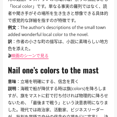
「local color」です。単なる事実の羅列ではなく、読
者や聞き手がその場所を生き生きと想像できる具体的
で感覚的な詳細を指すのが特徴です。
例文
：The author’s descriptions of the small town
added wonderful local color to the novel.
訳
：作者の小さな町の描写は、小説に素晴らしい地方
色を添えた。
🎬
映画のシーンで見る
Nail one’s colors to the mast
意味
：立場を明確にする、信念を貫く
説明
：海戦で船が降伏する時は旗(colors)を降ろしま
すが、旗をマストに釘で打ち付ければ物理的に降ろせ
ないため、「最後まで戦う」という決意表明になりま
した。現代では政治家、活動家、ビジネスリーダー
が、批判を覚悟で自分の信念や立場を公に宣言し、決