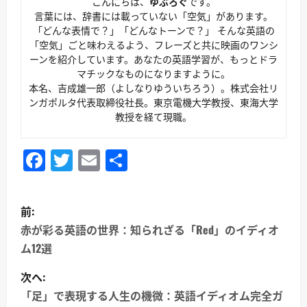
こんにちは、
ゆぶろぐ
です。
言葉には、辞書には載っていない「空気」があります。
「どんな表情で？」「どんなトーンで？」 そんな英語の
「空気」ごと味わえるよう、フレーズと共に映画のワンシ
ーンを紹介しています。あなたの英語学習が、もっとドラ
マチックなものになりますように。
本名、吉成雄一郎（よしなりゆういちろう）。株式会社リ
ンガポルタ代表取締役社長。東京電機大学教授、東海大学
教授を経て現職。
Facebook
Twitter
Email
共
有
投
前:
稿
赤が彩る英語の世界：知られざる「Red」のイディオ
ム12選
ナ
次へ:
ビ
「足」で表現する人生の機微：英語イディオム完全ガ