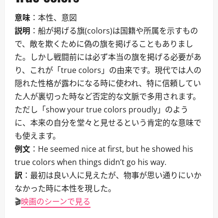
意味
：本性、意図
説明
：船が掲げる旗(colors)は国籍や所属を示すもの
で、敵を欺くために偽の旗を掲げることもありまし
た。しかし戦闘前には必ず本当の旗を掲げる必要があ
り、これが「true colors」の由来です。現代では人の
隠れた性格が露わになる時に使われ、特に信頼してい
た人が裏切った時など否定的な文脈で多用されます。
ただし「show your true colors proudly」のよう
に、本来の自分を堂々と見せるという肯定的な意味で
も使えます。
例文
：He seemed nice at first, but he showed his
true colors when things didn’t go his way.
訳
：最初は良い人に見えたが、物事が思い通りにいか
なかった時に本性を現した。
🎬
映画のシーンで見る