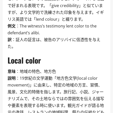
で好まれる表現です。「give credibility」と似ていま
すが、より文学的で洗練された印象を与えます。イギ
リス英語では「lend colour」と綴ります。
例文
：The witness’s testimony lent color to the
defendant’s alibi.
訳
：証人の証言は、被告のアリバイに信憑性を与え
た。
Local color
意味
：地域の特色、地方色
説明
：19世紀の文学運動「地方色文学(local color
movement)」に由来し、特定の地域の方言、習慣、
風景、文化的特徴を指します。旅行記、小説、ジャー
ナリズムで、その土地ならではの雰囲気を伝える描写
や要素を表現する時に使います。観光ガイドが語る地
元の逸話、レストランの地域料理、祭りの伝統なども